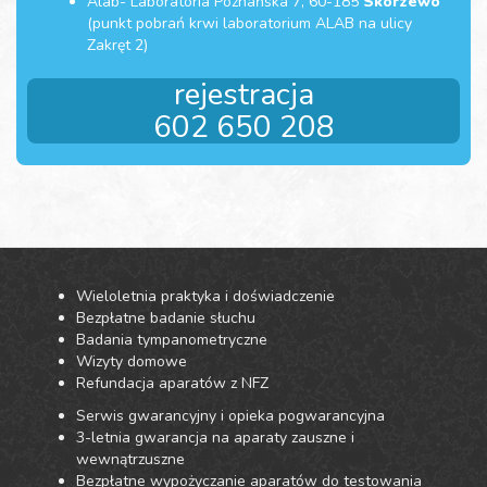
Alab- Laboratoria Poznańska 7, 60-185
Skórzewo
(punkt pobrań krwi laboratorium ALAB na ulicy
Zakręt 2)
rejestracja
602 650 208
Wieloletnia praktyka i doświadczenie
Bezpłatne badanie słuchu
Badania tympanometryczne
Wizyty domowe
Refundacja aparatów z NFZ
Serwis gwarancyjny i opieka pogwarancyjna
3-letnia gwarancja na aparaty zauszne i
wewnątrzuszne
Bezpłatne wypożyczanie aparatów do testowania