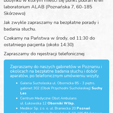
budynku w którym mieści się punkt pobrań krwi
laboratorium ALAB (Poznańska 7, 60-185
Skórzewo)
Jak zwykle zapraszamy na bezpłatne porady i
badania słuchu.
Czekamy na Państwa w środy, od 11:30 do
ostatniego pacjenta (około 14:30)
Zapraszamy do rejestracji telefonicznej
Zapraszamy do naszych gabinetów w Poznaniu i
okolicach na bezpłatne badania słuchu i dobór
aparatów, po telefonicznym umówieniu wizyty.
Galeria Sucholeska ul. Obornicka 85 - 3 piętro,
gabinet 302 (Obok Przychodni Sucholeskiej)
Suchy
Las
Centrum Medyczne Obst Ambulans
ul. Łukowska 12
Oborniki Wlkp.
Medikor Sp. z o. o. ul. Braniecka 20
Poznań