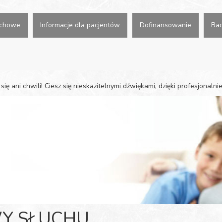
uchowe
Informacje dla pacjentów
Dofinansowanie
Bad
się ani chwili! Ciesz się nieskazitelnymi dźwiękami, dzięki profesjonalnie.
Y SŁUCHU