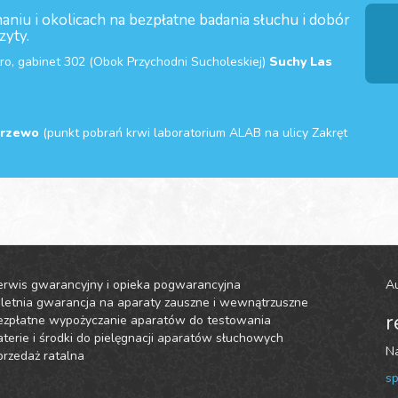
iu i okolicach na bezpłatne badania słuchu i dobór
zyty.
tro, gabinet 302 (Obok Przychodni Sucholeskiej)
Suchy Las
rzewo
(punkt pobrań krwi laboratorium ALAB na ulicy Zakręt
erwis gwarancyjny i opieka pogwarancyjna
Au
-letnia gwarancja na aparaty zauszne i wewnątrzuszne
r
ezpłatne wypożyczanie aparatów do testowania
terie i środki do pielęgnacji aparatów słuchowych
Na
rzedaż ratalna
sp