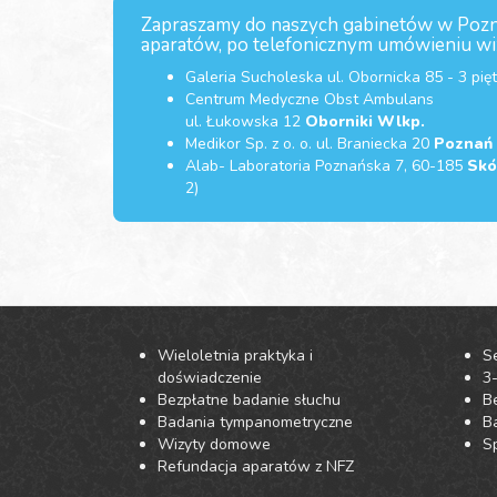
Zapraszamy do naszych gabinetów w Poznan
aparatów, po telefonicznym umówieniu wi
Galeria Sucholeska ul. Obornicka 85 - 3 pię
Centrum Medyczne Obst Ambulans
ul. Łukowska 12
Oborniki Wlkp.
Medikor Sp. z o. o. ul. Braniecka 20
Poznań
Alab- Laboratoria Poznańska 7, 60-185
Skó
2)
Wieloletnia praktyka i
S
doświadczenie
3
Bezpłatne badanie słuchu
B
Badania tympanometryczne
Ba
Wizyty domowe
Sp
Refundacja aparatów z NFZ