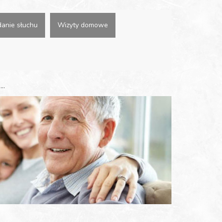
anie słuchu
Wizyty domowe
..